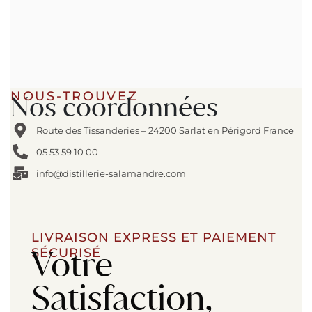
NOUS-TROUVEZ
Nos coordonnées
Route des Tissanderies – 24200 Sarlat en Périgord France
05 53 59 10 00
info@distillerie-salamandre.com
LIVRAISON EXPRESS ET PAIEMENT
Votre
SÉCURISÉ
Satisfaction,