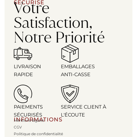
Votre
SÉCURISÉ
Satisfaction,
Notre Priorité
LIVRAISON
EMBALLAGES
RAPIDE
ANTI-CASSE
PAIEMENTS
SERVICE CLIENT À
SÉCURISÉS
L'ÉCOUTE
INFORMATIONS
Mentions légales
CGV
Politique de confidentialité