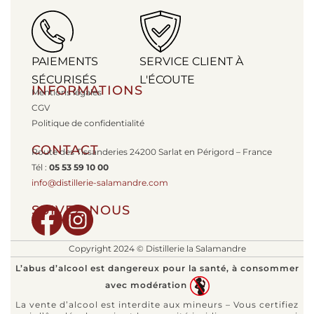
PAIEMENTS
SERVICE CLIENT À
SÉCURISÉS
L'ÉCOUTE
INFORMATIONS
Mentions légales
CGV
Politique de confidentialité
CONTACT
Route des Tissanderies 24200 Sarlat en Périgord – France
Tél :
05 53 59 10 00
info@distillerie-salamandre.com
SUIVEZ-NOUS
Copyright 2024 © Distillerie la Salamandre
L’abus d’alcool est dangereux pour la santé, à consommer
avec modération
La vente d’alcool est interdite aux mineurs – Vous certifiez