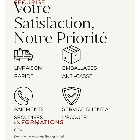
Votre
SÉCURISÉ
Satisfaction,
Notre Priorité
LIVRAISON
EMBALLAGES
RAPIDE
ANTI-CASSE
PAIEMENTS
SERVICE CLIENT À
SÉCURISÉS
L'ÉCOUTE
INFORMATIONS
Mentions légales
CGV
Politique de confidentialité