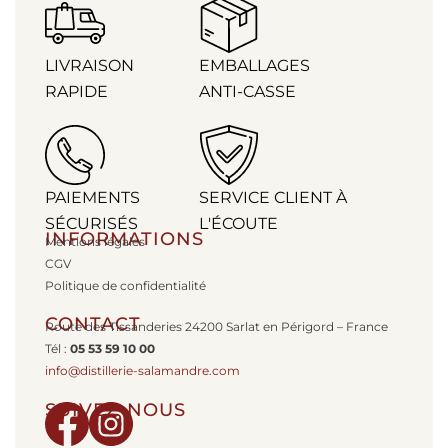
LIVRAISON
EMBALLAGES
RAPIDE
ANTI-CASSE
PAIEMENTS
SERVICE CLIENT À
SÉCURISÉS
L'ÉCOUTE
INFORMATIONS
Mentions légales
CGV
Politique de confidentialité
CONTACT
Route des Tissanderies 24200 Sarlat en Périgord – France
Tél :
05 53 59 10 00
info@distillerie-salamandre.com
SUIVEZ-NOUS