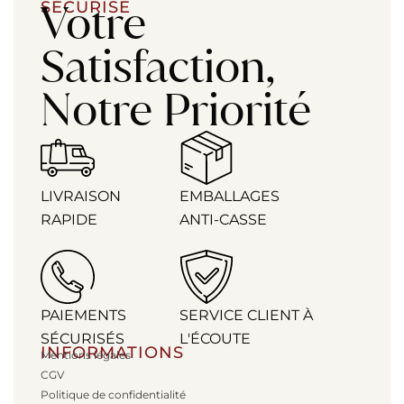
Votre
SÉCURISÉ
Satisfaction,
Notre Priorité
LIVRAISON
EMBALLAGES
RAPIDE
ANTI-CASSE
PAIEMENTS
SERVICE CLIENT À
SÉCURISÉS
L'ÉCOUTE
INFORMATIONS
Mentions légales
CGV
Politique de confidentialité