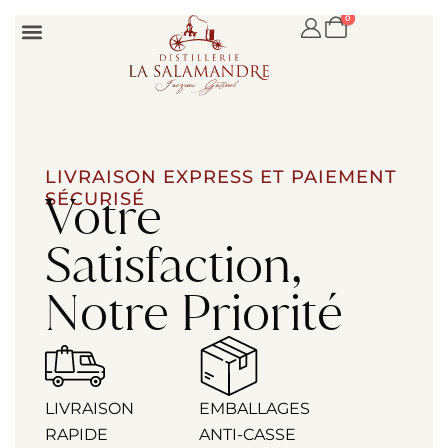
0
Fruits à la liqueur
Eaux-de-vie
LIVRAISON EXPRESS ET PAIEMENT
Votre
SÉCURISÉ
Satisfaction,
Notre Priorité
LIVRAISON
EMBALLAGES
RAPIDE
ANTI-CASSE