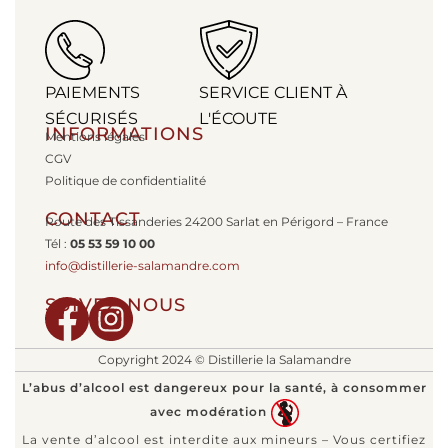
PAIEMENTS
SERVICE CLIENT À
SÉCURISÉS
L'ÉCOUTE
INFORMATIONS
Mentions légales
CGV
Politique de confidentialité
CONTACT
Route des Tissanderies 24200 Sarlat en Périgord – France
Tél :
05 53 59 10 00
info@distillerie-salamandre.com
SUIVEZ-NOUS
Copyright 2024 © Distillerie la Salamandre
L’abus d’alcool est dangereux pour la santé, à consommer
avec modération
La vente d’alcool est interdite aux mineurs – Vous certifiez