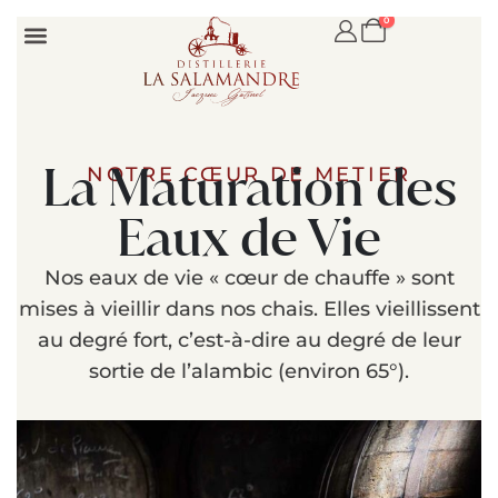
0
Fruits à la liqueur
Eaux-de-vie
La Maturation des
NOTRE CŒUR DE METIER
Eaux de Vie
Nos eaux de vie « cœur de chauffe » sont
mises à vieillir dans nos chais. Elles vieillissent
au degré fort, c’est-à-dire au degré de leur
sortie de l’alambic (environ 65°).